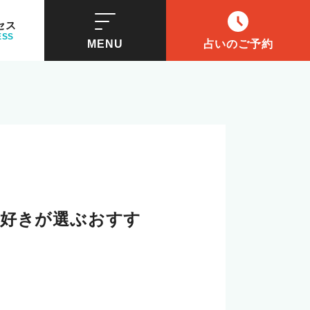
セス
ESS
MENU
占いのご予約
ール
へ
トの購入
トを解説
い好きが選ぶおすす