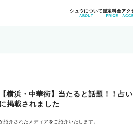
シュウについて
鑑定料金
アク
ABOUT
PRICE
ACC
ホーム
占い師シュウのプロフィ
シュウの占いについて
鑑定料金
占い講座を受講希望の方
ゲキリンイーチンタロッ
ゲキリンイーチンタロッ
アクセス
【横浜・中華街】当たると話題！！占
心のギフト
」に掲載されました
お知らせ
クチコミ・評判
が紹介されたメディアをご紹介いたします。